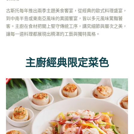
古斯托每年推出兩季主題美食饗宴，從經典的歐式料理盛宴，
到中南半島或東南亞風味的異國饗宴，皆以多元風味驚豔饕
客。主廚在食材把關上堅守傳統工序，講究細節與層次之美，
讓每一道料理都展現出精湛的工藝與獨特風格。
主廚經典限定菜色