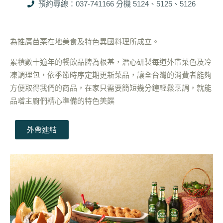
預約專線：037-741166 分機 5124、5125、5126
為推廣苗栗在地美食及特色異國料理所成立。
累積數十逾年的餐飲品牌為根基，潛心研製每道外帶菜色及冷
凍調理包，依季節時序定期更新菜品，讓全台灣的消費者能夠
方便取得我們的商品，在家只需要簡短幾分鐘輕鬆烹調，就能
品嚐主廚們精心準備的特色美饌
外帶連結