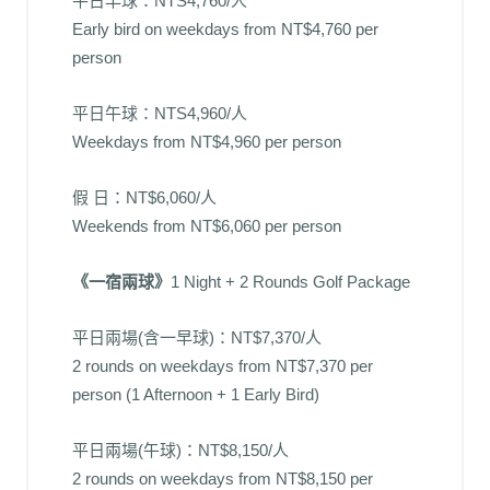
平日早球：NTS4,760/人
Early bird on weekdays from NT$4,760 per
person
平日午球：NTS4,960/人
Weekdays from NT$4,960 per person
假 日：NT$6,060/人
Weekends from NT$6,060 per person
《一宿兩球》
1 Night + 2 Rounds Golf Package
平日兩場(含一早球)：NT$7,370/人
2 rounds on weekdays from NT$7,370 per
person (1 Afternoon + 1 Early Bird)
平日兩場(午球)：NT$8,150/人
2 rounds on weekdays from NT$8,150 per