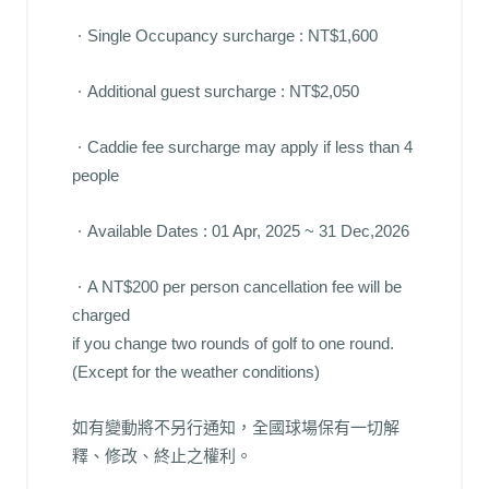
ㆍSingle Occupancy surcharge : NT$1,600
ㆍAdditional guest surcharge : NT$2,050
ㆍCaddie fee surcharge may apply if less than 4
people
ㆍAvailable Dates : 01 Apr, 2025 ~ 31 Dec,2026
ㆍA NT$200 per person cancellation fee will be
charged
if you change two rounds of golf to one round.
(Except for the weather conditions)
如有變動將不另行通知，全國球場保有一切解
釋、修改、終止之權利。