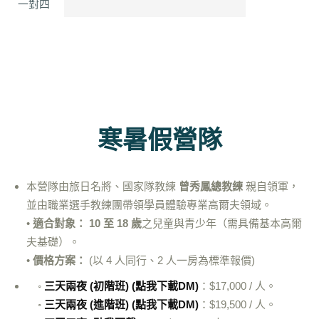
一對四
寒暑假營隊
本營隊由旅日名將、國家隊教練
曾秀鳳總教練
親自領軍，
並由職業選手教練團帶領學員體驗專業高爾夫領域
。
•
適合對象：
10 至 18 歲
之兒童與青少年（需具備基本高爾
夫基礎）
。
•
價格方案：
(以 4 人同行、2 人一房為標準報價)
◦
三天兩夜 (初階班) (點我下載DM)
：$17,000 / 人
。
◦
三天兩夜 (進階班) (點我下載DM)
：$19,500 / 人
。