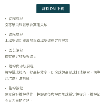
課程 DM 下載
初階課程
引導學員輕鬆學會高爾夫球
進階課程
木桿擊球距離增加與鐵桿擊球穩定性提高
菁英課程
桿數穩定維持與進步
短桿與沙坑課程
短桿擊球技巧，提高拯救率，切滾球與高拋球打法練習，標準
沙坑球打法訓練。
推桿課程
建立良好推桿動作，桿頭路徑與桿面觸球穩定性提升，推桿節
奏與力量的控制。