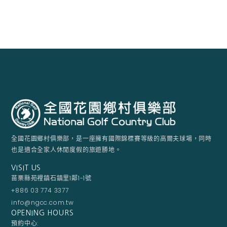
全國花園鄉村俱樂部，是一座擁有國際錦標賽等級的高爾夫球場，同時
也是適合全家人休閒度假的旅遊勝地。
VISIT US
苗栗縣苑裡鎮石鎮里1鄰1-1號
+886 03 774 3377
info@ngcc.com.tw
OPENING HOURS
預約中心: