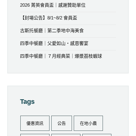
2026 菁英會員盃｜感謝贊助單位
【封場公告】8/1~8/2 會員盃
古斯托餐廳｜第二季地中海美食
四季中餐廳｜父愛如山・感恩饗宴
四季中餐廳｜７月經典菜｜爆漿荔枝蝦球
Tags
優惠資訊
公告
在地小農