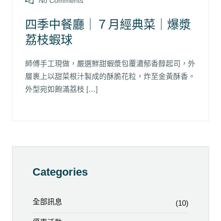
No Comments
四季中餐廳｜７月經典菜｜爆漿
荔枝蝦球
師傅手工現做，嚴選鮮甜蝦漿包覆濃郁香醇起司，外
層裹上以甜菜根汁製成的酥脆花粒，炸至金黃酥香。
外型宛如飽滿荔枝 […]
Categories
全部訊息
(10)