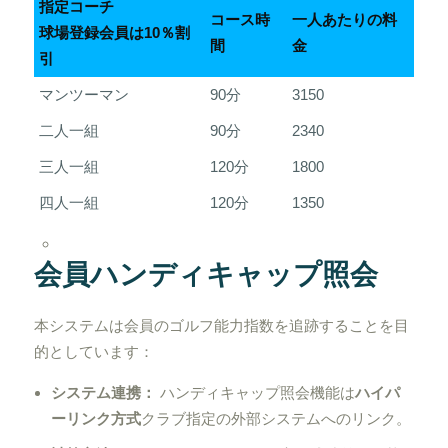
指定コーチ
コース時
一人あたりの料
球場登録会員は10％割
間
金
引
マンツーマン
90分
3150
二人一組
90分
2340
三人一組
120分
1800
四人一組
120分
1350
会員ハンディキャップ照会
本システムは会員のゴルフ能力指数を追跡することを目
的としています：
システム連携：
ハンディキャップ照会機能は
ハイパ
ーリンク方式
クラブ指定の外部システムへのリンク。