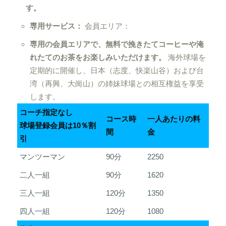
す。
専用サービス：
会員エリア：
専用の会員エリアで、無料で挽きたてコーヒーや淹
れたてのお茶をお楽しみいただけます。
海外球場を
定期的に開催し、日本（志度、快楽山谷）および台
湾（再興、大崗山）の姉妹球場との相互権益を享受
します。
コーチ指定なし
コース時
一人あたりの料
球場登録会員は10％割
間
金
引
マンツーマン
90分
2250
二人一組
90分
1620
三人一組
120分
1350
四人一組
120分
1080