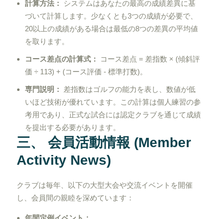
計算方法：
システムはあなたの最高の成績差異に基
づいて計算します。少なくとも3つの成績が必要で、
20以上の成績がある場合は最低の8つの差異の平均値
を取ります。
コース差点の計算式：
コース差点 = 差指数 × (傾斜評
価 ÷ 113) + (コース評価 - 標準打数)。
専門説明：
差指数はゴルフの能力を表し、数値が低
いほど技術が優れています。この計算は個人練習の参
考用であり、正式な試合には認定クラブを通じて成績
を提出する必要があります。
三、 会員活動情報 (Member
Activity News)
クラブは毎年、以下の大型大会や交流イベントを開催
し、会員間の親睦を深めています：
年間定例イベント：