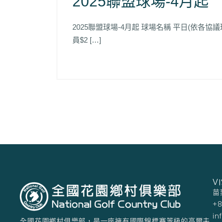
2025聯盟球
2025聯盟球場-4月起 球場名稱 平日(依各
員$2 […]
VI
苗
+8
in
全國花園鄉村俱樂部，是一座擁有國際錦標賽等級的高爾夫