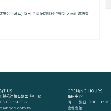
場-4月起
協議球場公告爲準) 假日 全國花園鄉村俱樂部 大崗山球場會
SIT US
OPENING HOURS
栗縣苑裡鎮石鎮里1鄰1-1號
預約中心:
86 03 774 3377
周一 - 週日: 8:30 - 17:00
fo@ngcc.com.tw
度假會館: