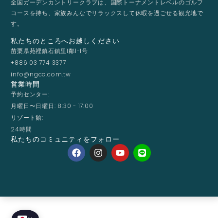
全国ガーデンカントリークラブは、国際トーナメントレベルのゴルフ
コースを持ち、家族みんなでリラックスして休暇を過ごせる観光地で
す。
私たちのところへお越しください
苗栗県苑裡鎮石鎮里1鄰1-1号
+886 03 774 3377
info@ngcc.com.tw
営業時間
予約センター:
月曜日〜日曜日: 8:30 - 17:00
リゾート館:
24時間
私たちのコミュニティをフォロー