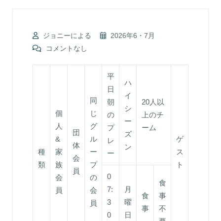
ジョニーによる
2026年6・7月
コメントなし
平
ハ
日
イ
同
朝
20人以
シ
個
じ
の
上のチ
ー
人
グ
プ
ーム
団
ズ
&
ル
ゲ
レ
体
ン
種
家
ー
ス
ー
会
類
族
プ
ト
員
0
会
の
食
7:
月
員
会
食
事
3
曜
員
事
不
0
日