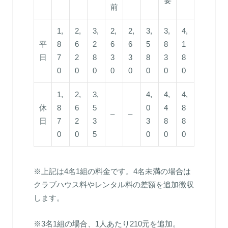
要
前
1,
2,
3,
2,
2,
3,
3,
4,
平
8
6
2
6
6
5
8
1
日
7
2
8
3
3
8
3
8
0
0
0
0
0
0
0
0
1,
2,
3,
4,
4,
4,
休
8
6
5
0
4
8
–
–
日
7
2
3
3
8
8
0
0
5
0
0
0
※上記は4名1組の料金です。4名未満の場合は
クラブハウス料やレンタル料の差額を追加徴収
します。
※3名1組の場合、1人あたり210元を追加。