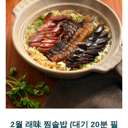
2월 래味 찜솥밥 (대기 20분 필